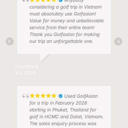
in Saigon and Jason in DaNang.
Anybody
Each made our trip that much
considering a golf trip in Vietnam
better. Thank you! We will be
must absolutely use Golfasian!
back to S/E Asia again and
Value for money and unbelievable
GolfAsian will be the group we
service from their entire team!
use to manage our trip. Best
Thank you Golfasian for making
travelling experience across the
our trip an unforgettable one.
board.
YOUVEN N.
JUL 2026
CA
MAR
Used GolfAsian
for a trip in February 2026
starting in Phuket, Thailand for
golf in HCMC and Dalat, Vietnam.
The sales enquiry process was