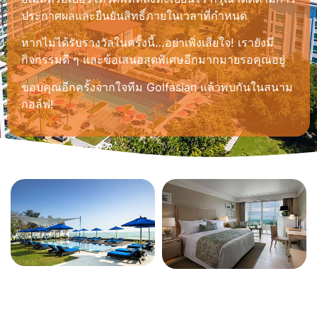
ประกาศผลและยืนยันสิทธิ์ภายในเวลาที่กำหนด
หากไม่ได้รับรางวัลในครั้งนี้…อย่าเพิ่งเสียใจ! เรายังมี
กิจกรรมดี ๆ และข้อเสนอสุดพิเศษอีกมากมายรอคุณอยู่
ขอบคุณอีกครั้งจากใจทีม Golfasian แล้วพบกันในสนาม
กอล์ฟ!