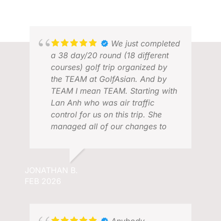
We just completed
a 38 day/20 round (18 different
courses) golf trip organized by
the TEAM at GolfAsian. And by
TEAM I mean TEAM. Starting with
Lan Anh who was air traffic
control for us on this trip. She
managed all of our changes to
perfection. Three countries, 9
cities, 18 different courses. We
had great guides and drivers
JONATHAN B.
DAV
throughout removing the stress
FEB 2026
MAY
and allowing us to enjoy the
guided tours and the golf. Special
shout out to Sou in Cambodia, Tin