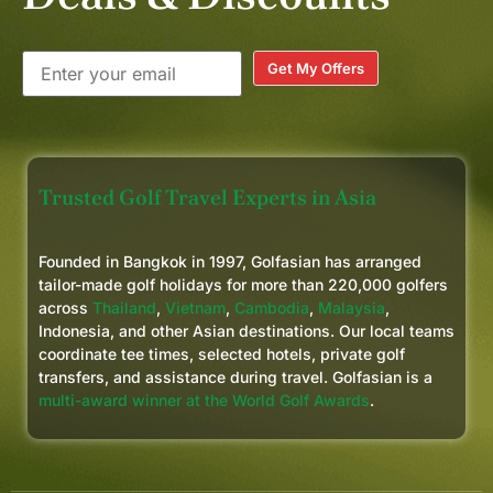
Get My Offers
Trusted Golf Travel Experts in Asia
Founded in Bangkok in 1997, Golfasian has arranged
tailor-made golf holidays for more than 220,000 golfers
across
Thailand
,
Vietnam
,
Cambodia
,
Malaysia
,
Indonesia, and other Asian destinations. Our local teams
coordinate tee times, selected hotels, private golf
transfers, and assistance during travel. Golfasian is a
multi-award winner at the World Golf Awards
.