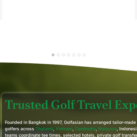
APR 2026
J
F
Trusted Golf Travel Expe
Founded in Bangkok in 1997, Golfasian has arranged tailor-made
golfers across
Thailand
,
Vietnam
,
Cambodia
,
Malaysia
, Indonesi
teams coordinate tee times, selected hotels, private golf transfe