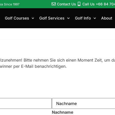
Contact Us
Call Us +66 84 70
sia Since 1997
Golf Courses
Golf Services
Golf Info
About
eilzunehmen! Bitte nehmen Sie sich einen Moment Zeit, um d
winner per E-Mail benachrichtigen.
Nachname