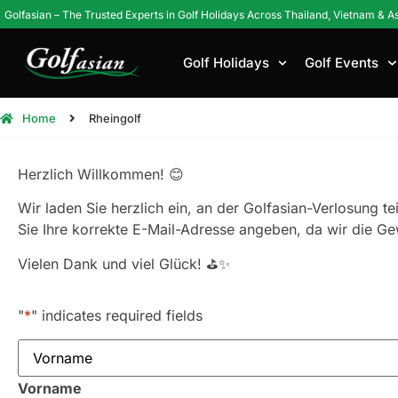
Golfasian – The Trusted Experts in Golf Holidays Across Thailand, Vietnam & A
Golf Holidays
Golf Events
Home
Rheingolf
Herzlich Willkommen! 😊
Wir laden Sie herzlich ein, an der Golfasian-Verlosung t
Sie Ihre korrekte E-Mail-Adresse angeben, da wir die Ge
Vielen Dank und viel Glück! ⛳✨
"
*
" indicates required fields
Name
*
Vorname